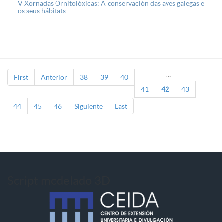
V Xornadas Ornitolóxicas: A conservación das aves galegas e
os seus hábitats
…
First
Anterior
38
39
40
Páginas
41
42
43
44
45
46
Siguiente
Last
Script modelado 3D