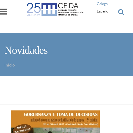
Pasar al contenido principal
Galego
Español
Novidades
Inicio
Usted está aquí