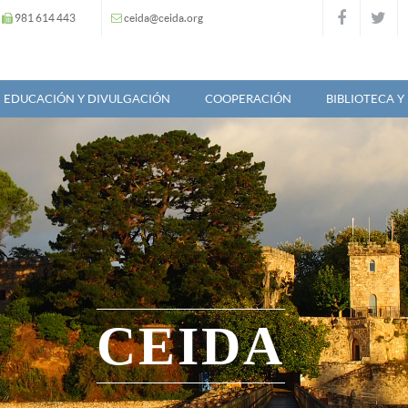
981 614 443
ceida@ceida.org
EDUCACIÓN Y DIVULGACIÓN
COOPERACIÓN
BIBLIOTECA 
CEIDA