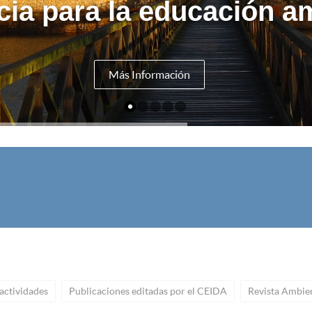
cia para la educación am
Más Información
U
actividades
Publicaciones editadas por el CEIDA
Revista Ambien