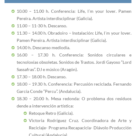
10.00 – 11.00 h. Conferencia: Life, I´m your lover. Pamen
Pereira. Artista interdisciplinar (Galicia).
11.00 – 11-30 h. Descanso.
11.30 – 14.00 h. Obradoiro – Instalación: Life, I´m your lover.
Pamen Pereira. Artista interdisciplinar (Galicia).
14.00 h. Descanso mediodía.
16.00 – 17.30 h. Conferencia: Sonidos circulares e
tecnoloxías obsoletas. Sonidos de Trastos. Jordi Gayoso “Lord
Sassafras”. DJ e músico (Aragón).
17.30 – 18.00 h. Descanso.
18.00 – 19.30 h. Conferencia: Percusión reciclada. Fernando
García Conde “Percu”. (Andalucía).
18.30 – 20.00 h. Mesa redonda: O problema dos residuos
dende a intervención artística:
Retoque Retro (Galicia).
Victoria Rodríguez Cruz. Coordinadora de Arte y
Reciclaje- Programa Recapacicla- Diávolo Producción
Cultural (Andalucía).