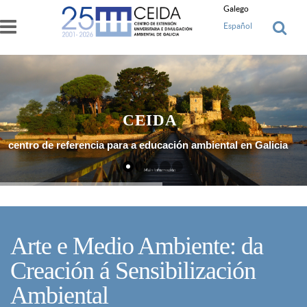
Ir o contido principal
Galego
Español
CEIDA
centro de referencia para a educación ambiental en Galicia
Máis Información
Arte e Medio Ambiente: da
Creación á Sensibilización
Ambiental