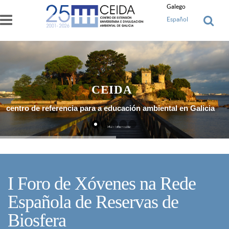
Ir o contido principal
Galego
Español
CEIDA
centro de referencia para a educación ambiental en Galicia
Máis Información
I Foro de Xóvenes na Rede
Española de Reservas de
Biosfera