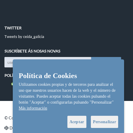
TWITTER
Tweets by ceida_galicia
SUSCRÍBETE ÁS NOSAS NOVAS
Política de Cookies
POLÍTICAS DO SITIO
Política de cookies
Utilizamos cookies propias y de terceros para analizar el
uso que nuestros usuarios hacen de la web y el número de
visitantes. Puedes aceptar todas las cookies pulsando el
botón "Aceptar" o configurarlas pulsando "Personalizar"
Más información
© Copyright Ceida.
Aceptar
Personalizar
Denvolvemento e deseño web
NetInformática