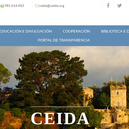
981 614 443
ceida@ceida.org
EDUCACIÓN E DIVULGACIÓN
COOPERACIÓN
BIBLIOTECA E
PORTAL DE TRANSPARENCIA
CEIDA