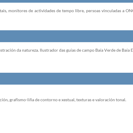
tais, monitores de actividades de tempo libre, persoas vinculadas a ONGs
lustración da natureza. Ilustrador das guías de campo Baía Verde de Baía E
ción, grafismo-liña de contorno e xestual, texturas e valoración tonal.