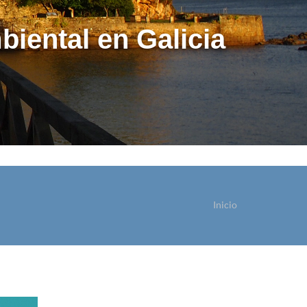
biental en Galicia
Inicio
ostede está aquí