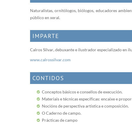
Naturalistas, ornitólogos, biólogos, educadores ambien
público en xeral.
IMPARTE
Calros Silvar, debuxante e ilustrador especializado en i
www.calrossilvar.com
CONTIDOS
Conceptos básicos e consellos de execución.
Materiais e técnicas específicas: encaixe e propor
Nocións de perspectiva artística e composición.
O Caderno de campo.
Prácticas de campo