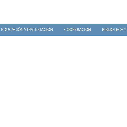
981 614 443
ceida@ceida.org
EDUCACIÓN Y DIVULGACIÓN
COOPERACIÓN
BIBLIOTECA 