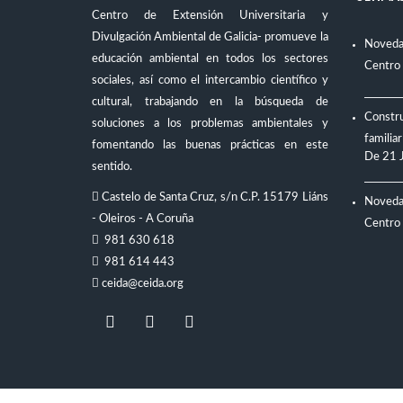
Centro de Extensión Universitaria y
Divulgación Ambiental de Galicia- promueve la
Novedad
educación ambiental en todos los sectores
Centro
sociales, así como el intercambio científico y
cultural, trabajando en la búsqueda de
Constru
soluciones a los problemas ambientales y
familiar
fomentando las buenas prácticas en este
De
21 
sentido.
Castelo de Santa Cruz, s/n C.P. 15179 Liáns
Novedad
- Oleiros - A Coruña
Centro
981 630 618
981 614 443
ceida@ceida.org