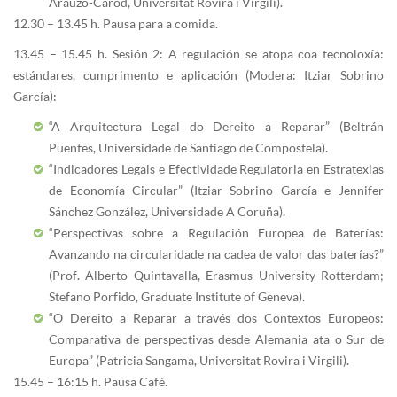
Arauzo-Carod, Universitat Rovira i Virgili).
12.30 – 13.45 h. Pausa para a comida.
13.45 – 15.45 h. Sesión 2: A regulación se atopa coa tecnoloxía:
estándares, cumprimento e aplicación (Modera: Itziar Sobrino
García):
“A Arquitectura Legal do Dereito a Reparar” (Beltrán
Puentes, Universidade de Santiago de Compostela).
“Indicadores Legais e Efectividade Regulatoria en Estratexias
de Economía Circular” (Itziar Sobrino García e Jennifer
Sánchez González, Universidade A Coruña).
“Perspectivas sobre a Regulación Europea de Baterías:
Avanzando na circularidade na cadea de valor das baterías?”
(Prof. Alberto Quintavalla, Erasmus University Rotterdam;
Stefano Porfido, Graduate Institute of Geneva).
“O Dereito a Reparar a través dos Contextos Europeos:
Comparativa de perspectivas desde Alemania ata o Sur de
Europa” (Patricia Sangama, Universitat Rovira i Virgili).
15.45 – 16:15 h. Pausa Café.