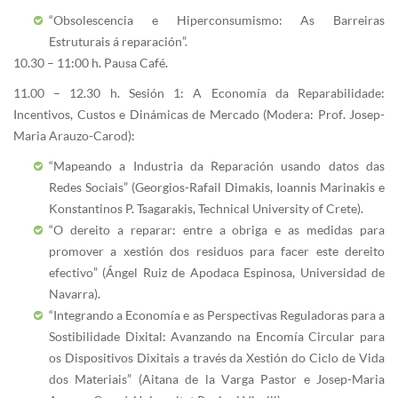
“Obsolescencia e Hiperconsumismo: As Barreiras
Estruturais á reparación”.
10.30 – 11:00 h. Pausa Café.
11.00 – 12.30 h. Sesión 1: A Economía da Reparabilidade:
Incentivos, Custos e Dinámicas de Mercado (Modera: Prof. Josep-
Maria Arauzo-Carod):
“Mapeando a Industria da Reparación usando datos das
Redes Sociais” (Georgios-Rafail Dimakis, Ioannis Marinakis e
Konstantinos P. Tsagarakis, Technical University of Crete).
“O dereito a reparar: entre a obriga e as medidas para
promover a xestión dos residuos para facer este dereito
efectivo” (Ángel Ruiz de Apodaca Espinosa, Universidad de
Navarra).
“Integrando a Economía e as Perspectivas Reguladoras para a
Sostibilidade Dixital: Avanzando na Encomía Circular para
os Dispositivos Dixitais a través da Xestión do Ciclo de Vida
dos Materiais” (Aitana de la Varga Pastor e Josep-Maria