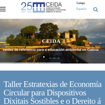
Ir o contido principal
Galego
Español
CEIDA
centro de referencia para a educación ambiental en Galicia
Máis Información
Taller Estratexias de Economía
Circular para Dispositivos
Dixitais Sostibles e o Dereito á