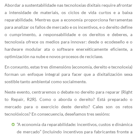
Abordar a sustentabilidade nas tecnoloxías dixitais require afrontar
a intensidade de materiais, os ciclos de vida curtos e a baixa
reparabilidade. Mentres que a economía proporciona ferramentas
para analizar os fallos de mercado e os incentivos, e o dereito define
o cumprimento, a responsabilidade e os dereitos e deberes, a
tecnoloxía ofrece os medios para innovar: desde o ecodeseño e o
hardware modular ata o software enerxéticamente eficiente, a
optimización na nube e novos procesos de reciclaxe.
En conxunto, estas tres dimensións (economía, dereito e tecnoloxía)
forman un enfoque integral para facer que a dixitalización sexa
sostible tanto ambiental como socialmente.
Neste evento, centraremos o debate no dereito para reparar (Right
to Repair, R2R). Como o aborda o dereito? Está preparado o
mercado para o exercicio deste dereito? Cales son os retos
tecnolóxicos? En consecuencia, deseñamos tres sesións:
“A economía da reparabilidade: incentivos, custos e dinámica
de mercado” (incluíndo incentivos para fabricantes fronte a