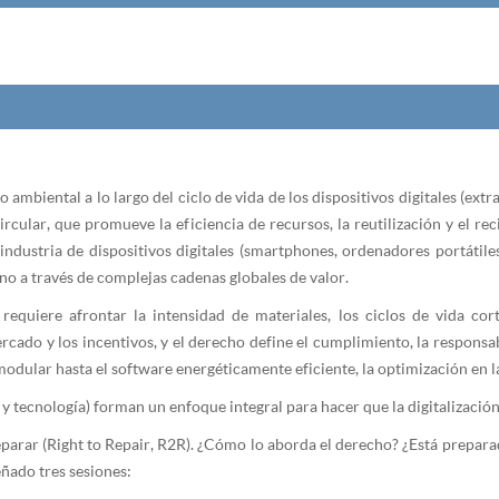
to ambiental a lo largo del ciclo de vida de los dispositivos digitales (ex
rcular, que promueve la eficiencia de recursos, la reutilización y el rec
 industria de dispositivos digitales (smartphones, ordenadores portátile
no a través de complejas cadenas globales de valor.
s requiere afrontar la intensidad de materiales, los ciclos de vida co
cado y los incentivos, y el derecho define el cumplimiento, la responsab
odular hasta el software energéticamente eficiente, la optimización en l
y tecnología) forman un enfoque integral para hacer que la digitalizació
eparar (Right to Repair, R2R). ¿Cómo lo aborda el derecho? ¿Está prepara
ñado tres sesiones: