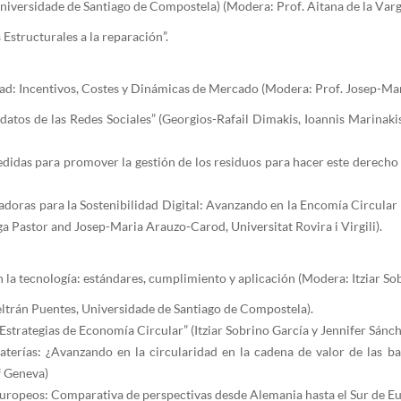
niversidade de Santiago de Compostela) (Modera: Prof. Aitana de la Varg
structurales a la reparación”.
idad: Incentivos, Costes y Dinámicas de Mercado (Modera: Prof. Josep-M
atos de las Redes Sociales” (Georgios-Rafail Dimakis, Ioannis Marinakis
 medidas para promover la gestión de los residuos para hacer este derech
doras para la Sostenibilidad Digital: Avanzando en la Encomía Circular pa
ga Pastor and Josep-Maria Arauzo-Carod, Universitat Rovira i Virgili).
n la tecnología: estándares, cumplimiento y aplicación (Modera: Itziar So
eltrán Puentes, Universidade de Santiago de Compostela).
 Estrategias de Economía Circular” (Itziar Sobrino García y Jennifer Sán
terías: ¿Avanzando en la circularidad en la cadena de valor de las bat
f Geneva)
uropeos: Comparativa de perspectivas desde Alemania hasta el Sur de Euro