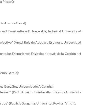
a Pastor):
aria Arauzo-Carod):
 and Konstantinos P. Tsagarakis, Technical University of
o efectivo” (Ángel Ruiz de Apodaca Espinosa, Universidad
ra los Dispositivos Digitales a través de la Gestión del
brino García):
chez González, Universidade A Coruña).
erías?” (Prof. Alberto Quintavalla, Erasmus University
pa” (Patricia Sangama, Universitat Rovira i Virgili).