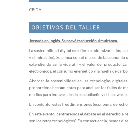
CEIDA
OBJETIVOS DEL TALLER
Jornada en inglés. Se prevé traducción simultánea.
La sostenibilidad digital se refiere a minimizar el impac
y eliminación). Se alinea con el marco de la economía ci
extendiendo así la vida útil y el valor del producto. La
electrónicos, el consumo energético y la huella de carbo
Abordar la sostenibilidad en las tecnologías digitale
proporciona herramientas para analizar los fallos de mer
medios para innovar: desde el ecodiseño y el hardware m
En conjunto, estas tres dimensiones (economía, derecho 
En este evento, centraremos el debate en el derecho a r
son los retos tecnológicos? En consecuencia, hemos dise