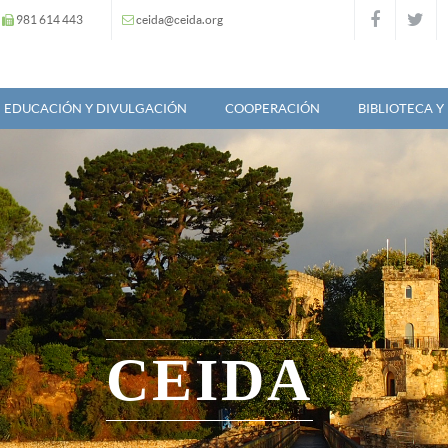
981 614 443
ceida@ceida.org
EDUCACIÓN Y DIVULGACIÓN
COOPERACIÓN
BIBLIOTECA 
CEIDA