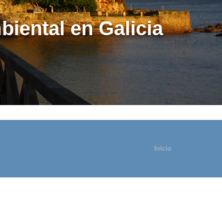
biental en Galicia
Inicio
ostede está aquí