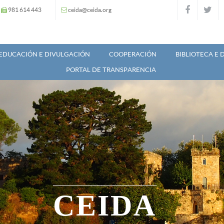
981 614 443
ceida@ceida.org
EDUCACIÓN E DIVULGACIÓN
COOPERACIÓN
BIBLIOTECA E
PORTAL DE TRANSPARENCIA
CEIDA