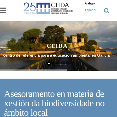
Ir o contido principal
Galego
Español
CEIDA
centro de referencia para a educación ambiental en Galicia
Máis Información
Asesoramento en materia de
xestión da biodiversidade no
ámbito local