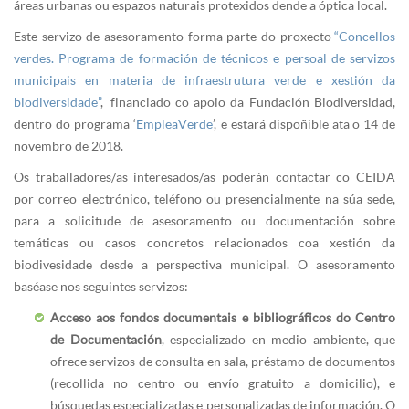
áreas urbanas ou espazos naturais protexidos dende a óptica local.
Este servizo de asesoramento forma parte do proxecto
“Concellos
verdes. Programa de formación de técnicos e persoal de servizos
municipais en materia de infraestrutura verde e xestión da
biodiversidade”
, financiado co apoio da Fundación Biodiversidad,
dentro do programa ‘
EmpleaVerde
’, e estará dispoñible ata o 14 de
novembro de 2018.
Os traballadores/as interesados/as poderán contactar co CEIDA
por correo electrónico, teléfono ou presencialmente na súa sede,
para a solicitude de asesoramento ou documentación sobre
temáticas ou casos concretos relacionados coa xestión da
biodivesidade desde a perspectiva municipal. O asesoramento
baséase nos seguintes servizos:
Acceso aos fondos documentais e bibliográficos do Centro
de Documentación
, especializado en medio ambiente, que
ofrece servizos de consulta en sala, préstamo de documentos
(recollida no centro ou envío gratuito a domicilio), e
búsquedas especializadas e personalizadas de información. O