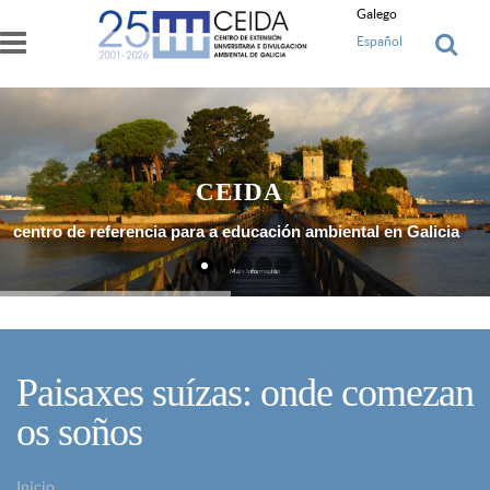
Ir o contido principal
Galego
Español
CEIDA
centro de referencia para a educación ambiental en Galicia
Máis Información
Paisaxes suízas: onde comezan
os soños
Inicio