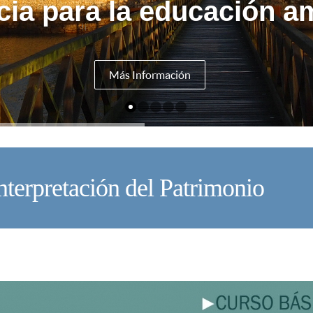
cia para la educación am
Más Información
nterpretación del Patrimonio
U