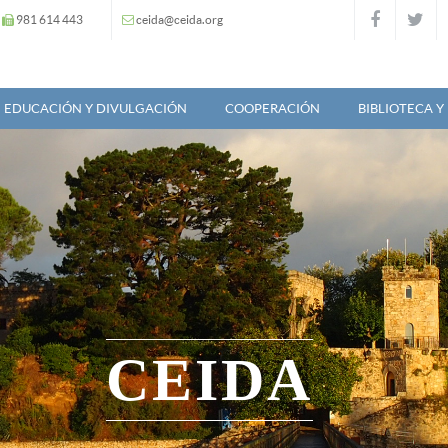
981 614 443
ceida@ceida.org
EDUCACIÓN Y DIVULGACIÓN
COOPERACIÓN
BIBLIOTECA 
CEIDA