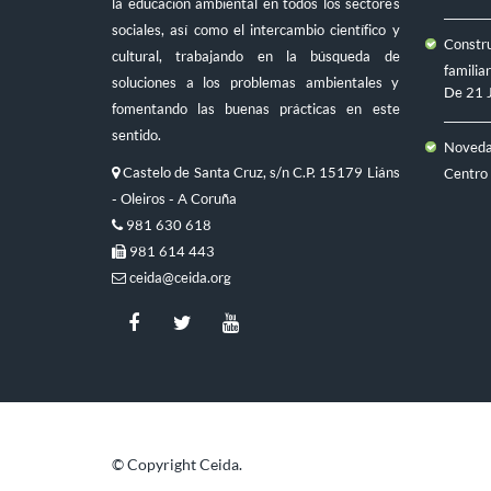
la educación ambiental en todos los sectores
sociales, así como el intercambio científico y
Constru
cultural, trabajando en la búsqueda de
familiar
soluciones a los problemas ambientales y
De
21 
fomentando las buenas prácticas en este
sentido.
Novedad
Castelo de Santa Cruz, s/n C.P. 15179 Liáns
Centro
- Oleiros - A Coruña
981 630 618
981 614 443
ceida@ceida.org
© Copyright Ceida.