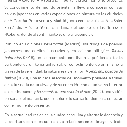
interior y exterior— y sobre la importancia del momento presente.
Su conocimiento del mundo oriental la llevó a colaborar con sus
haikus japoneses en varias exposiciones de pintura en las ciudades
de A Coruña, Pontevedra y Madrid junto con las artistas Ana Soler
Fernández y Yano Yoro: «La dama del pueblo de las flores» y
«Kokoro, donde el sentimiento se une a la esencia».
Publicó en Ediciones Torremozas (Madrid) una trilogía de poemas
japoneses, todos ellos ilustrados y en edición bilingüe:
Tankas
habitados
(2018), un acercamiento emotivo a la poética del tanka
partiendo de un tema universal, el conocimiento de un mismo a
través de la serenidad, la naturaleza y el amor;
Komorebi, bosque de
haikus
(2020), una mirada esencial del momento presente a través
de la luz de la naturaleza y de su conexión con el universo interior
del ser humano; y
Sazanami, lo que cuenta el mar
(2022), una visión
personal del mar en la que el color y lo son se funden para conectar
con el momento presente.
En la actualidad reside en la ciudad herculina y alterna la docencia y
la escritura con el estudio de las relaciones entre imagen y texto