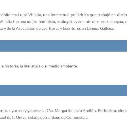
violinista Luisa Villalta, una intelectual poliédrica que trabajó en distin
 Villalta fue una mujer feminista, ecologista y amante de nuestra lengua,
a y de la Asocaición de Escritoras y Escritores en Lengua Gallega.
a historia, la literatura o el medio ambiente.
xigente, rigurosa y generosa. Dña. Margarita Ledo Andión. Periodista, cin
al de la Universidade de Santiago de Compostela.