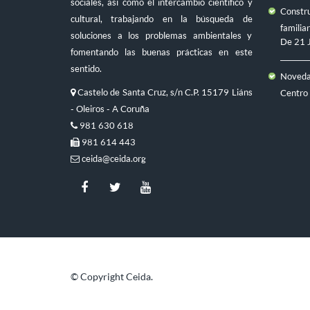
sociales, así como el intercambio científico y
Constru
cultural, trabajando en la búsqueda de
familiar
soluciones a los problemas ambientales y
De
21 
fomentando las buenas prácticas en este
sentido.
Novedad
Castelo de Santa Cruz, s/n C.P. 15179 Liáns
Centro
- Oleiros - A Coruña
981 630 618
981 614 443
ceida@ceida.org
© Copyright Ceida.