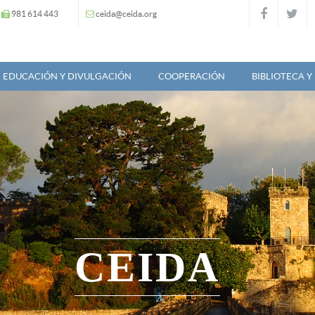
981 614 443
ceida@ceida.org
EDUCACIÓN Y DIVULGACIÓN
COOPERACIÓN
BIBLIOTECA 
CEIDA