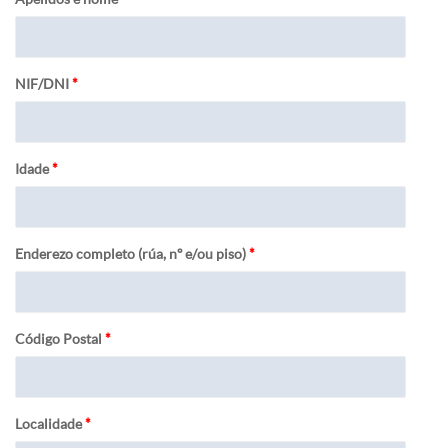
NIF/DNI
*
Idade
*
Enderezo completo (rúa, nº e/ou piso)
*
Código Postal
*
Localidade
*