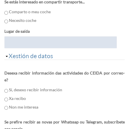
Se estás interesado en compartir transporte...
Comparto o meu coche
Necesito coche
Lugar de saída
Ocultar
Xestión de datos
Desexa recibir información das actividades do CEIDA por correo-
e?
Sí, desexo recibir información
Xa recibo
Non me interesa
Se prefire recibir as novas por Whatssap ou Telegram, subscríbete
aos canais