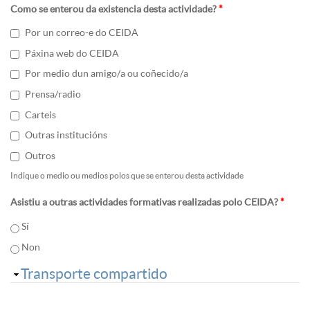
Como se enterou da existencia desta actividade?
*
Por un correo-e do CEIDA
Páxina web do CEIDA
Por medio dun amigo/a ou coñecido/a
Prensa/radio
Carteis
Outras institucións
Outros
Indique o medio ou medios polos que se enterou desta actividade
Asistiu a outras actividades formativas realizadas polo CEIDA?
*
Sí
Non
Ocultar
Transporte compartido