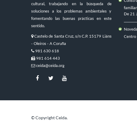
Constru
cultural, trabajando en la búsqueda de
familiar
soluciones a los problemas ambientales y
De
21 
fomentando las buenas prácticas en este
sentido.
Novedad
Castelo de Santa Cruz, s/n C.P. 15179 Liáns
Centro
- Oleiros - A Coruña
981 630 618
981 614 443
ceida@ceida.org
© Copyright Ceida.