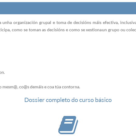
unha organización grupal e toma de decisións máis efectiva, inclusiva
icipa, como se toman as decisións e como se xestiona un grupo ou colec
on.
igo mesm@, co@s demáis e coa túa contorna.
Dossier completo do curso básico