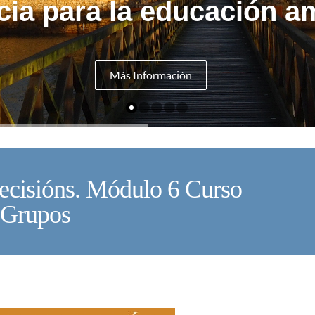
cia para la educación am
Más Información
cisións. Módulo 6 Curso
U
e Grupos