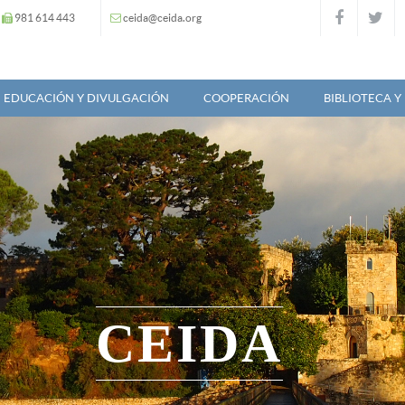
981 614 443
ceida@ceida.org
EDUCACIÓN Y DIVULGACIÓN
COOPERACIÓN
BIBLIOTECA 
CEIDA