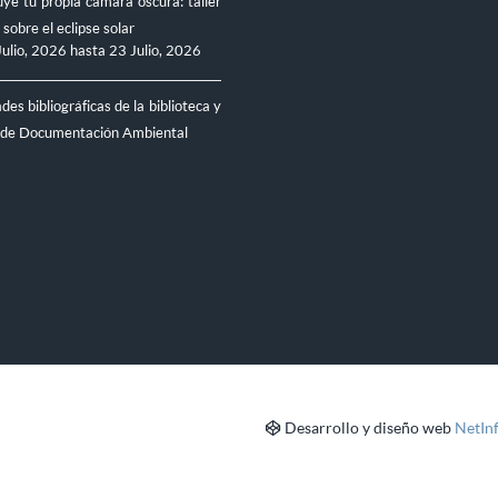
ye tu propia cámara oscura: taller
 sobre el eclipse solar
Julio, 2026
hasta
23 Julio, 2026
es bibliográficas de la biblioteca y
 de Documentación Ambiental
Desarrollo y diseño web
NetIn