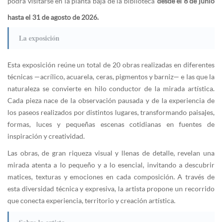
podrá visitarse en la planta baja de la biblioteca
desde el 8 de junio
hasta el 31 de agosto de 2026.
La exposición
Esta exposición reúne un total de 20 obras realizadas en diferentes
técnicas —acrílico, acuarela, ceras, pigmentos y barniz— e las que la
naturaleza se convierte en hilo conductor de la mirada artística.
Cada pieza nace de la observación pausada y de la experiencia de
los paseos realizados por distintos lugares, transformando paisajes,
formas, luces y pequeñas escenas cotidianas en fuentes de
inspiración y creatividad.
Las obras, de gran riqueza visual y llenas de detalle, revelan una
mirada atenta a lo pequeño y a lo esencial, invitando a descubrir
matices, texturas y emociones en cada composición. A través de
esta diversidad técnica y expresiva, la artista propone un recorrido
que conecta experiencia, territorio y creación artística.