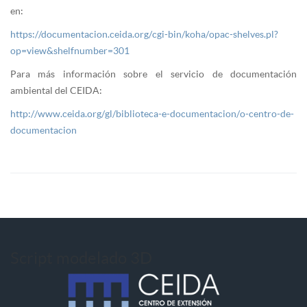
en:
https://documentacion.ceida.org/cgi-bin/koha/opac-shelves.pl?
op=view&shelfnumber=301
Para más información sobre el servicio de documentación
ambiental del CEIDA:
http://www.ceida.org/gl/biblioteca-e-documentacion/o-centro-de-
documentacion
Script modelado 3D