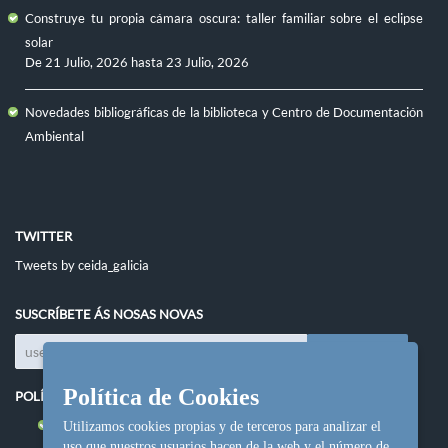
Construye tu propia cámara oscura: taller familiar sobre el eclipse
solar
De
21 Julio, 2026
hasta
23 Julio, 2026
Novedades bibliográficas de la biblioteca y Centro de Documentación
Ambiental
TWITTER
Tweets by ceida_galicia
SUSCRÍBETE ÁS NOSAS NOVAS
Política de Cookies
POLÍTICAS DO SITIO
Política de cookies
Utilizamos cookies propias y de terceros para analizar el
uso que nuestros usuarios hacen de la web y el número de