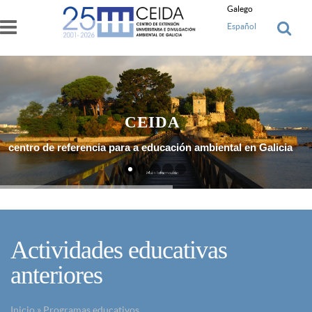
Ir o contido principal
Galego
Español
CEIDA
centro de referencia para a educación ambiental en Galicia
Máis Información
Actividades educativas
anteriores
Inicio
»
Programas educativos