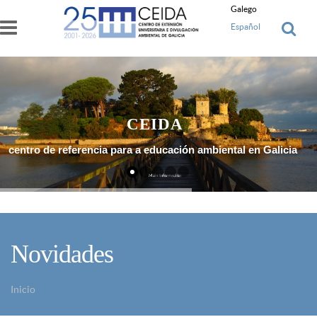
Ir o contido principal
Galego
Español
CEIDA
centro de referencia para a educación ambiental en Galicia
Máis Información
Novidades
Inicio
Vostede está aquí