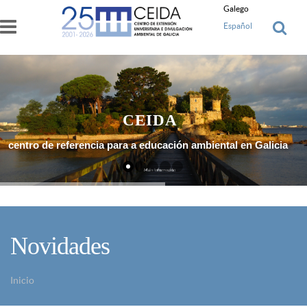
Ir o contido principal
Galego
Español
CEIDA
centro de referencia para a educación ambiental en Galicia
Máis Información
Novidades
Inicio
Vostede está aquí