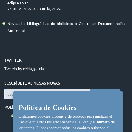
eclipse solar
21 Xullo, 2026
a
23 Xullo, 2026
Novidades bibliográficas da biblioteca e Centro de Documentación
Ambiental
TWITTER
Tweets by ceida_galicia
SUSCRÍBETE ÁS NOSAS NOVAS
Política de Cookies
POLÍTICAS DO SITIO
Política de cookies
Utilizamos cookies propias y de terceros para analizar el
uso que nuestros usuarios hacen de la web y el número de
visitantes. Puedes aceptar todas las cookies pulsando el