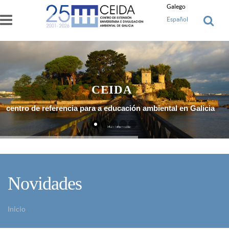
Ir o contido principal
Galego
Español
CEIDA
centro de referencia para a educación ambiental en Galicia
Máis Información
Novidades
Inicio
Vostede está aquí