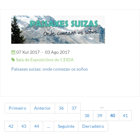
07 Xul 2017
-
03 Ago 2017
Sala de Exposicións do CEIDA
Paisaxes suízas: onde comezan os soños
…
Primeiro
Anterior
36
37
Páxinas
38
39
40
41
42
43
44
…
Seguinte
Derradeiro