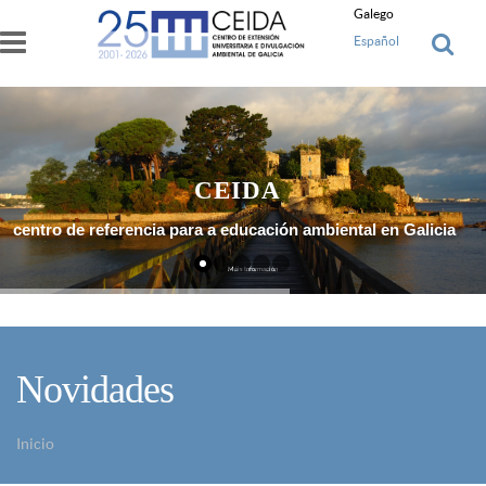
Ir o contido principal
Galego
Español
CEIDA
centro de referencia para a educación ambiental en Galicia
Máis Información
Novidades
Inicio
Vostede está aquí