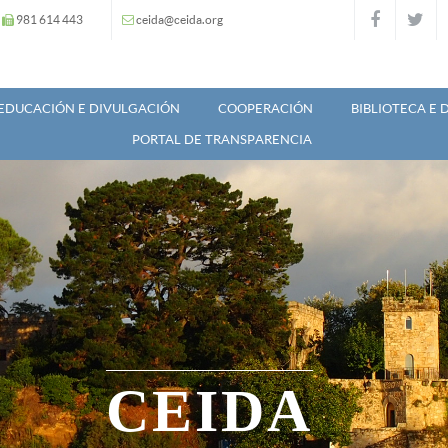
981 614 443
ceida@ceida.org
EDUCACIÓN E DIVULGACIÓN
COOPERACIÓN
BIBLIOTECA E
PORTAL DE TRANSPARENCIA
CEIDA