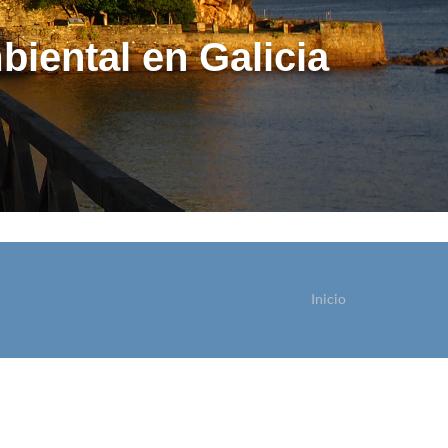
biental en Galicia
Inicio
ostede está aquí