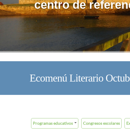
centro de referen
Ecomenú Literario Octubr
Programas educativos
Congresos escolares
E