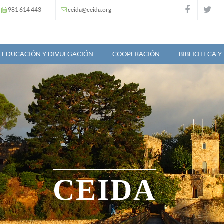
981 614 443
ceida@ceida.org
EDUCACIÓN Y DIVULGACIÓN
COOPERACIÓN
BIBLIOTECA 
CEIDA