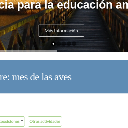
cia para la educación am
Más Información
e: mes de las aves
U
xposiciones
Otras actividades