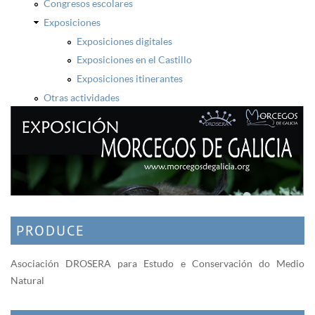
Congresos escolares
Exposiciones
Exposiciones digitales
Exposiciones en el Castillo
Exposiciones itinerantes
Otras actividades
PRODUCE
Asociación DROSERA para Estudo e Conservación do Medio
Natural