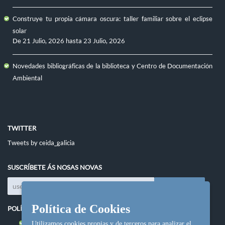
Construye tu propia cámara oscura: taller familiar sobre el eclipse
solar
De
21 Julio, 2026
hasta
23 Julio, 2026
Novedades bibliográficas de la biblioteca y Centro de Documentación
Ambiental
TWITTER
Tweets by ceida_galicia
SUSCRÍBETE ÁS NOSAS NOVAS
Política de Cookies
POLÍTICAS DO SITIO
Política de cookies
Utilizamos cookies propias y de terceros para analizar el