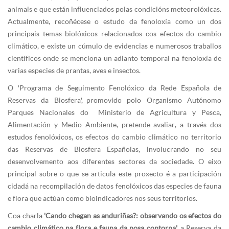
animais e que están influenciados polas condicións meteorolóxicas.
Actualmente, recoñécese o estudo da fenoloxía como un dos
principais temas biolóxicos relacionados cos efectos do cambio
climático, e existe un cúmulo de evidencias e numerosos traballos
científicos onde se menciona un adianto temporal na fenoloxía de
varias especies de prantas, aves e insectos.
O 'Programa de Seguimento Fenolóxico da Rede Española de
Reservas da Biosfera', promovido polo Organismo Autónomo
Parques Nacionales do Ministerio de Agricultura y Pesca,
Alimentación y Medio Ambiente, pretende avaliar, a través dos
estudos fenolóxicos, os efectos do cambio climático no territorio
das Reservas de Biosfera Españolas, involucrando no seu
desenvolvemento aos diferentes sectores da sociedade. O eixo
principal sobre o que se articula este proxecto é a participación
cidadá na recompilación de datos fenolóxicos das especies de fauna
e flora que actúan como bioindicadores nos seus territorios.
Coa charla
'Cando chegan as anduriñas?: observando os efectos do
cambio climático na flora e fauna da nosa contorna',
a Reserva da