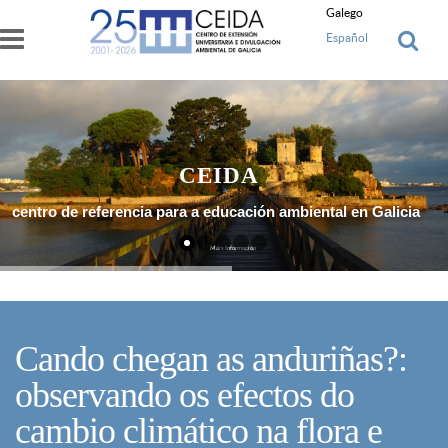
Ir o contido principal
Galego
Español
CEIDA
centro de referencia para a educación ambiental en Galicia
Máis Información
Cando chegan as anduriñas?:
observando os efectos do
cambio climático na flora e