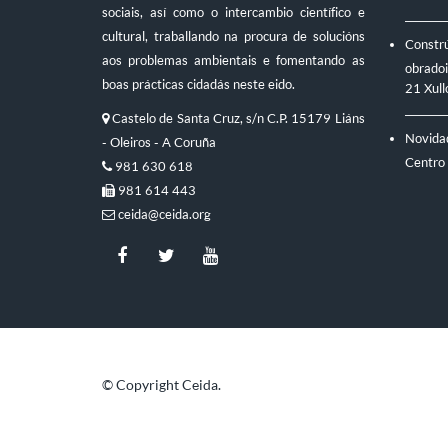
sociais, así como o intercambio científico e
cultural, traballando na procura de solucións
Constr
aos problemas ambientais e fomentando as
obradoi
boas prácticas cidadás neste eido.
21 Xull
Castelo de Santa Cruz, s/n C.P. 15179 Liáns
Novidad
- Oleiros - A Coruña
Centro
981 630 618
981 614 443
ceida@ceida.org
© Copyright Ceida.