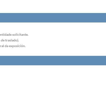
ntidade solicitante.
 de traslado).
ral da exposición.