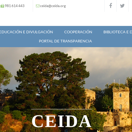
981 614 443
ceida@ceida.org
EDUCACIÓN E DIVULGACIÓN
COOPERACIÓN
BIBLIOTECA E
PORTAL DE TRANSPARENCIA
CEIDA