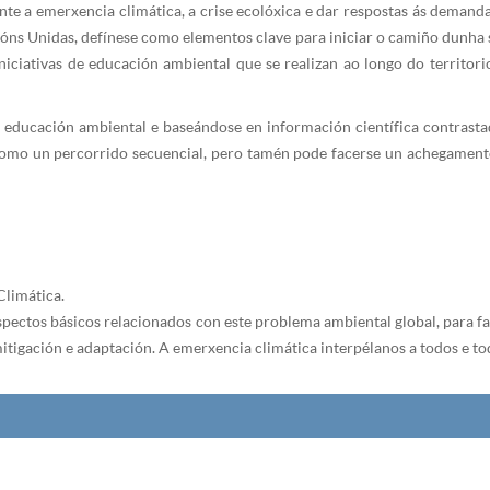
te a emerxencia climática, a crise ecolóxica e dar respostas ás demand
s Unidas, defínese como elementos clave para iniciar o camiño dunha s
iciativas de educación ambiental que se realizan ao longo do territori
e a educación ambiental e baseándose en información científica contras
como un percorrido secuencial, pero tamén pode facerse un achegament
Climática.
spectos básicos relacionados con este problema ambiental global, para fa
tigación e adaptación. A emerxencia climática interpélanos a todos e tod