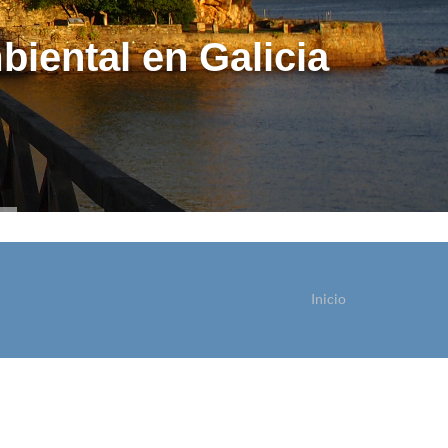
biental en Galicia
Inicio
ostede está aquí