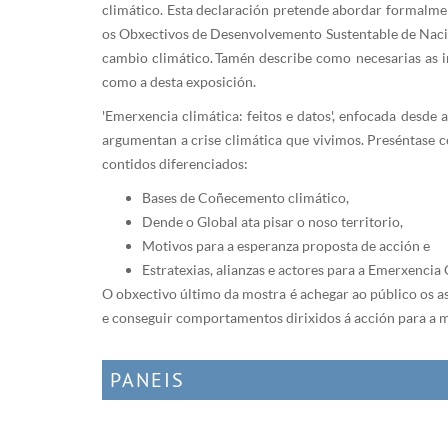
climático. Esta declaración pretende abordar formalmen
os Obxectivos de Desenvolvemento Sustentable de Nación
cambio climático. Tamén describe como necesarias as in
como a desta exposición.
'Emerxencia climática: feitos e datos', enfocada desd
argumentan a crise climática que vivimos. Preséntase 
contidos diferenciados:
Bases de Coñecemento climático,
Dende o Global ata pisar o noso territorio,
Motivos para a esperanza proposta de acción e
Estratexias, alianzas e actores para a Emerxencia 
O obxectivo último da mostra é achegar ao público os a
e conseguir comportamentos dirixidos á acción para a mi
PANEIS